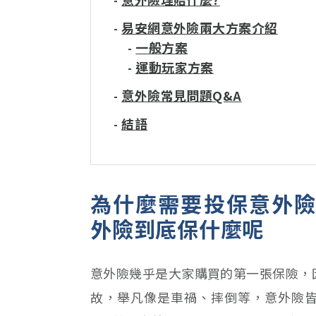
-
易安網意外險兩大方案介紹
-
一般方案
-
運動玩家方案
-
意外險常見問題Q&A
-
結語
-
為什麼需要投保意外險
外險到底保什麼呢
意外險幾乎是大家購買的第一張保險，
故，舉凡像是車禍、摔倒等，意外險