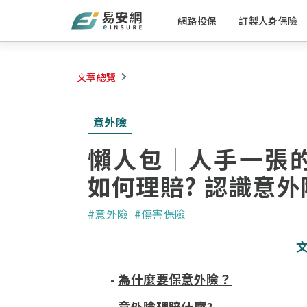
網路投保
訂製人身保險
文章總覽
意外險
懶人包｜人手一張
如何理賠? 認識意
#意外險
#傷害保險
為什麼要保意外險？
-
意外險理賠什麼?