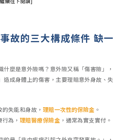
請繼續往下閱讀]
事故的三大構成條件 缺一
識什麼是意外險嗎？意外險又稱「傷害險」，
」造成身體上的傷害，主要理賠意外身故、失
致的失能和身故，
理賠一次性的保險金
。
療行為，
理賠醫療保險金
，通常為實支實付。
指的是「非由疾病引起之外來突發事故。」，