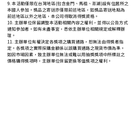
9. 本活動僅限在台灣地區(包含金門、馬祖、澎湖)設有住居所之
本國人參加。獎品之寄送亦僅限前述地區，如獎品寄送地點為
前述地區以外之地區，本公司得取消得獎資格。
10. 主辦單位保留調整本活動相關內容之權利，並得以公告方式
通知參加者。如有未盡事宜，悉依主辦單位相關規定或解釋辦
理。
11. 主辦單位有權決定各獎項之購買通路，恕無法由得獎者指
定。各獎項之實際採購金額係以該購買通路之現貨市價為準。
如因市場因素，致主辦單位無法或難以用抽獎獎項中所標註之
價格購得獎項時，主辦單位保留更換等值獎項之權利。