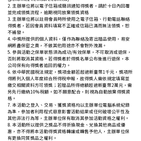
2. 主辦單位將以電子信箱或簡訊通知得獎者，請於十日內回覆
並完成領獎流程，逾期視同放棄領獎資格
3. 主辦單位將以註冊會員時所使用之電子信箱、行動電話聯絡
得獎者，若因會員資料填寫不正確或信箱已滿而無法領獎，恕
不補發。
4. 中獎所提供的個人資料，僅作為聯絡及寄出贈品使用，易安
網將盡保密之責，不做其他用途亦不會對外洩漏。
5. 參與活動之保單狀態須為成功/有效保單，不可取消或退保，
否則將取消其資格。若得獎者於得獎名單公布後進行退保，本
公司保有向得獎者追回的權力。
6. 依中華民國稅法規定，獎項金額若超過新臺幣1千元，獎項所
得將列入個人年度綜合所得稅申報，故得獎人需依規定填寫並
繳交相關資料方可領獎；若贈品所得總額超過新臺幣2萬元，需
另先行繳納10%稅額。如不願意配合，則視為自動放棄得獎資
格。
7. 本活動之登入、交易、獲獎資格均以主辦單位電腦系統紀錄
為準，參加者利用程式惡意影響活動結果或任何破壞公平性及
其他非法行為等，主辦單位保有取消其參加活動資格之權利。
8. 本活動所以提供之獎品不得折換現金、兌換其他商品或優
惠，亦不得將本活動得獎資格轉讓或轉售予他人，主辦單位保
有更換同質獎品之權利。