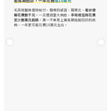
若長期回診，一年花費
達10萬元
毛孩就醫無健保給付，簡單的感冒、腸胃炎，
看診便
需花費數千元
。一旦遭遇重大病故，
手術或住院花費
至少數萬元起跳
。萬一不幸患上需長期追蹤回診的疾
病，一年更可能花費10萬元左右。