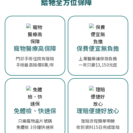
給牠全方位保障
寵物醫療高保障
保費便宜無負擔
門診手術住院有理賠
上萬醫療讓保險負擔
手術最高賠償8萬/年
一年只要$3,150元起
免體檢、快速保
理賠便捷好放心
只需寵物晶片號碼
理賠流程簡單明瞭
免體檢 3分鐘快速保
收到資料15日完成理賠