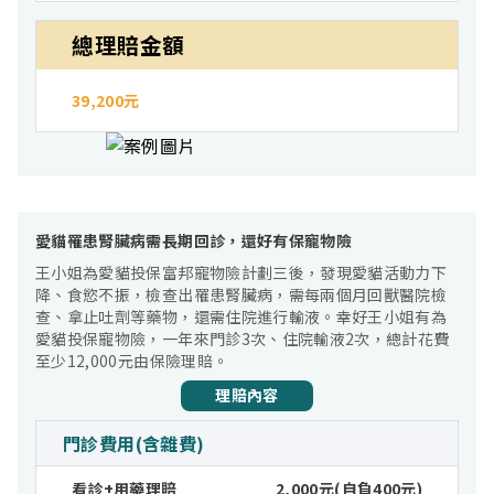
總理賠金額
39,200元
愛貓罹患腎臟病需長期回診，還好有保寵物險
王小姐為愛貓投保富邦寵物險計劃三後，發現愛貓活動力下
降、食慾不振，檢查出罹患腎臟病，需每兩個月回獸醫院檢
查、拿止吐劑等藥物，還需住院進行輸液。幸好王小姐有為
愛貓投保寵物險，一年來門診3次、住院輸液2次，總計花費
至少12,000元由保險理賠。
理賠內容
門診費用(含雜費)
看診+用藥理賠
2,000元(自負400元)