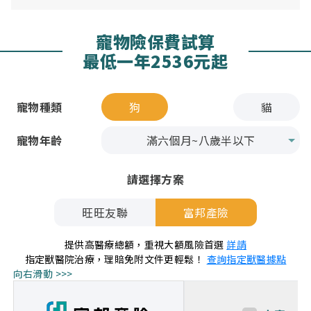
寵物險保費試算
最低一年2536元起
寵物種類
狗
貓
寵物年齡
請選擇方案
旺旺友聯
富邦產險
提供高醫療總額，重視大額風險首選
詳請
指定獸醫院治療，理賠免附文件更輕鬆！
查詢指定獸醫據點
向右滑動 >>>