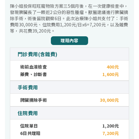
陳小姐投保旺旺寵物險方案三5個月後，在一次健康檢查中，
發現脾臟長了一顆近2公分的惡性腫瘤。獸醫建議進行脾臟摘
除手術，術後留院觀察6日。此次治療陳小姐共支付了：手術
費用30,000元、住院費用1,200元/日x6=7,200元，以及雜費
等，共花費39,200元。
理賠內容
門診費用(含雜費)
術前血液檢查
400元
藥費、診斷書
1,600元
手術費用
脾臟摘除手術
30,000元
住院費用
住院單日
1,200元
6日共理賠
7,200元